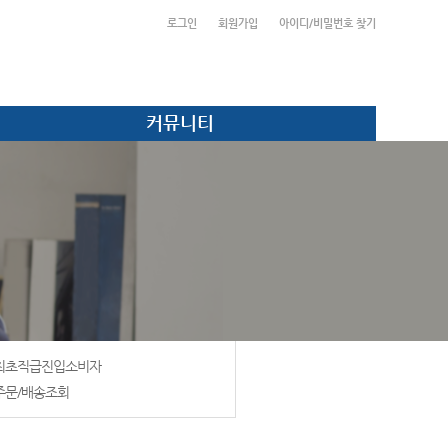
로그인
회원가입
아이디/비밀번호 찾기
커뮤니티
최초직급진입소비자
주문/배송조회