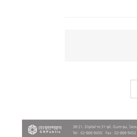
38-21, Digital-ro 31-gil, Guro-gu, Seo
Tel : 02-866-9450
Fax : 02-866-9452