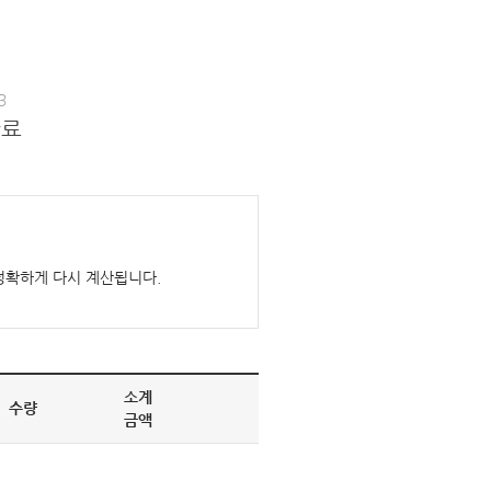
3
완료
정확하게 다시 계산됩니다.
소계
수량
금액