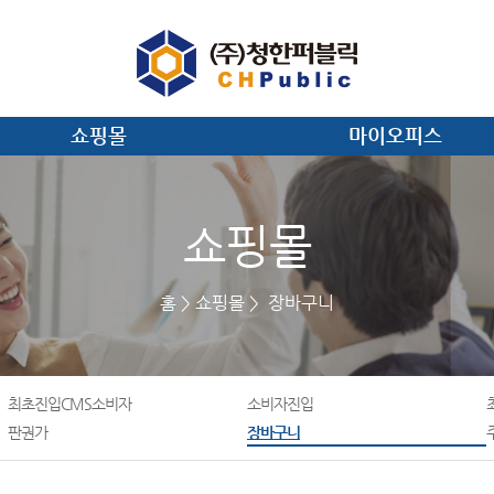
쇼핑몰
마이오피스
쇼핑몰
홈
쇼핑몰
장바구니
최초진입CMS소비자
소비자진입
판권가
장바구니