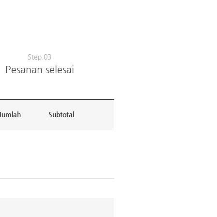
Step.03
Pesanan selesai
Jumlah
Subtotal