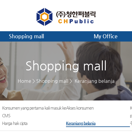
Shopping mall
My Office
Shopping mall
Home
Shopping mall
Keranjang belanja
Konsumen yang pertama kali masuk ke
Akses konsumen
K
CMS
p
Harga hak cipta
Keranjang belanja