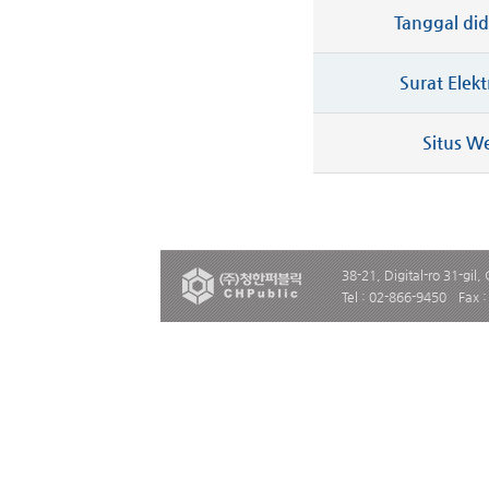
Tanggal did
Surat Elekt
Situs W
38-21, Digital-ro 31-gil,
Tel : 02-866-9450
Fax 