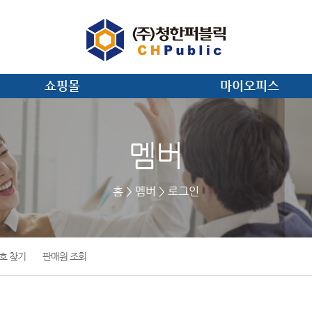
쇼핑몰
마이오피스
멤버
홈
멤버
로그인
호 찾기
판매원 조회