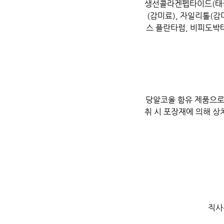
생선콜라겐펩타이드(태국산
(감미료), 자일리톨(
스 플란타럼, 비피도박
당알코올 함유 제품으로 
취 시 포장재에 의해 상
직사