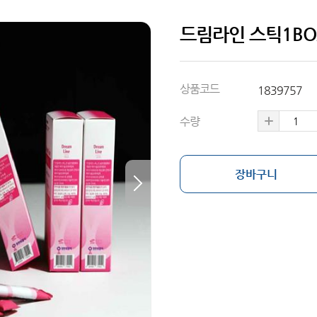
드림라인 스틱1BO
상품코드
1839757
수량
장바구니