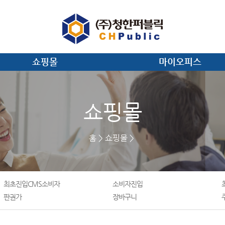
쇼핑몰
마이오피스
쇼핑몰
홈
쇼핑몰
최초진입CMS소비자
소비자진입
판권가
장바구니