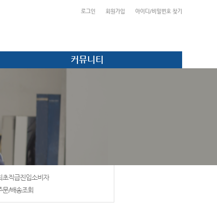
로그인
회원가입
아이디/비밀번호 찾기
커뮤니티
최초직급진입소비자
주문/배송조회